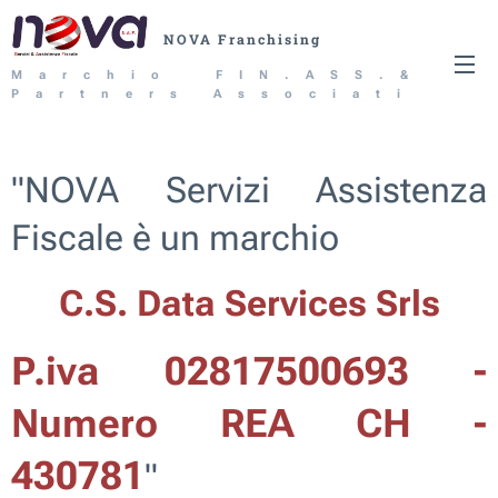
NOVA Franchising
Marchio FIN.ASS.&
Partners Associati
Srl
"
NOVA Servizi Assistenza
Fiscale è un marchio
C.S. Data Services Srls
P.iva 02817500693 -
Numero REA CH -
430781
"