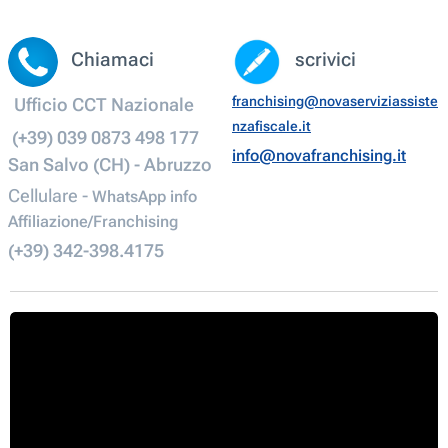
Chiamaci
scrivici
franchising@novaserviziassiste
Ufficio CCT Nazionale
nzafiscale.it
(+39) 039 0873 498 177
info@novafranchising.it
San Salvo (CH) - Abruzzo
Cellulare -
WhatsApp info
Affiliazione/Franchising
(+39) 342-398.4175