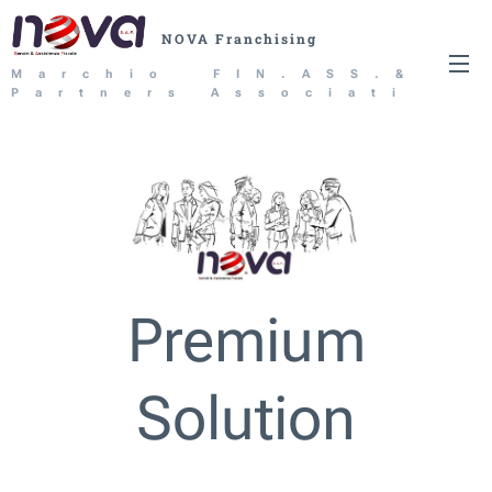
NOVA Franchising
Marchio FIN.ASS.&
Partners Associati
Srl
Premium
Solution