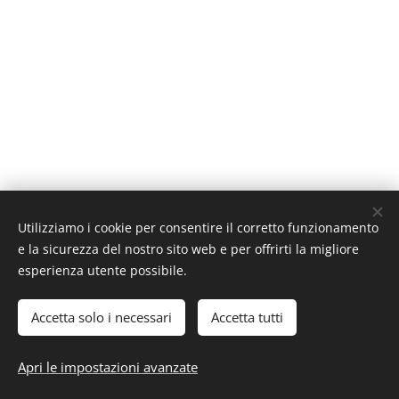
l
v
o
i
m
p
r
e
v
i
Utilizziamo i cookie per consentire il corretto funzionamento
s
e la sicurezza del nostro sito web e per offrirti la migliore
esperienza utente possibile.
t
i
Accetta solo i necessari
Accetta tutti
d
i
Apri le impostazioni avanzate
p
r